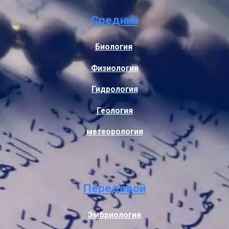
Средний
Биология
Физиология
Гидрология
Геология
метеорология
Передовой
Эмбриология