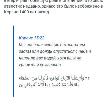
Ветер играет большую роль в опылении. Это было
известно недавно, однако это было изображено в
Коране 1400 лет назад.
Коране 15:22
Мы послали сеющие ветры, затем
заставили дождь спуститься с неба и
напоили вас водой, хотя вы и не
хранители ее запасов.
٢٢ وَأَرْسَلْنَا الرِّيَاحَ لَوَاقِحَ فَأَنْزَلْنَا مِنَ السَّمَاءِ
مَاءً فَأَسْقَيْنَاكُمُوهُ وَمَا أَنْتُمْ لَهُ بِخَازِنِينَ