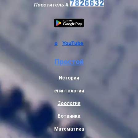
Посетитель #
о
YouTube
Простой
История
египтологии
Зоология
Ботаника
Математика