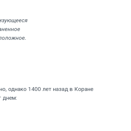
ризующееся
аненное
оположное.
о, однако 1400 лет назад в Коране
 днем: