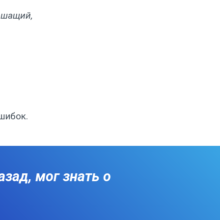
лышащий,
шибок.
зад, мог знать о