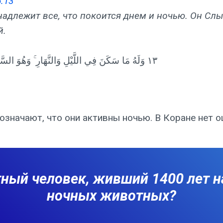
:13
адлежит все, что покоится днем ​​и ночью. Он С
й.
١٣ وَلَهُ مَا سَكَنَ فِي اللَّيْلِ وَالنَّهَارِ ۚ وَهُوَ السَّمِيعُ الْعَلِيمُ
означают, что они активны ночью. В Коране нет о
ный человек, живший 1400 лет на
ночных животных?