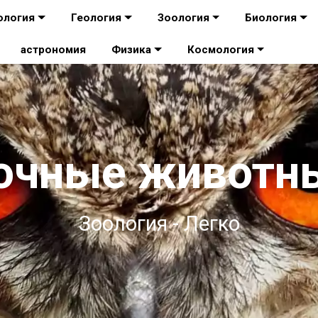
ология
Геология
Зоология
Биология
астрономия
Физика
Космология
очные животн
Зоология - Легко