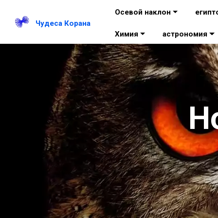
Осевой наклон
египт
Чудеса Корана
Химия
астрономия
Н