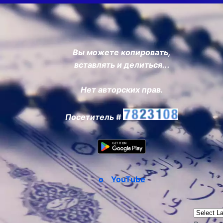
Вы можете копировать,
вставлять и делиться...
Нет авторских прав.
Посетитель #
о
YouTube