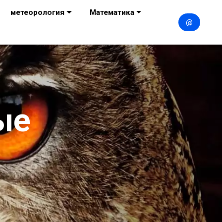
метеорология
Математика
@
ые