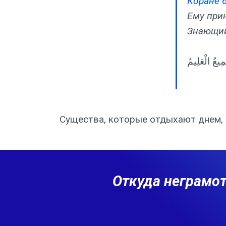
Коране 6
Ему прин
Знающи
Существа, которые отдыхают днем, 
Откуда неграмот