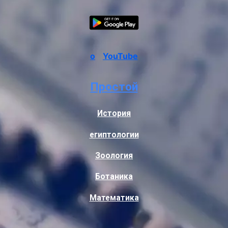
о
YouTube
Простой
История
египтологии
Зоология
Ботаника
Математика