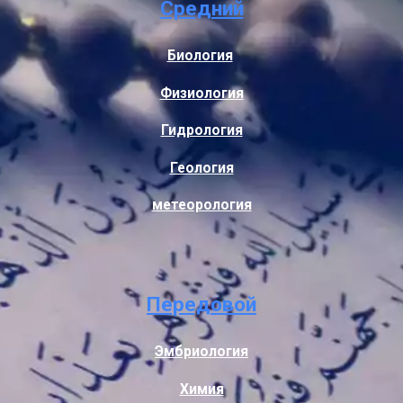
Средний
Биология
Физиология
Гидрология
Геология
метеорология
Передовой
Эмбриология
Химия