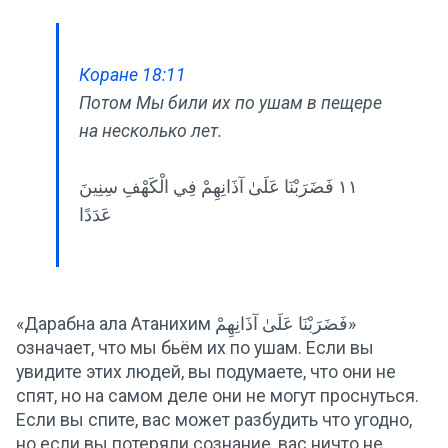
Коране 18:11
Потом Мы били их по ушам в пещере
на несколько лет.
١١ فَضَرَبْنَا عَلَىٰ آذَانِهِمْ فِي الْكَهْفِ سِنِينَ
عَدَدًا
«Дарабна ала Атанихим فَضَرَبْنَا عَلَىٰ آذَانِهِمْ»
означает, что мы бьём их по ушам. Если вы
увидите этих людей, вы подумаете, что они не
спят, но на самом деле они не могут проснуться.
Если вы спите, вас может разбудить что угодно,
но если вы потеряли сознание, вас ничто не