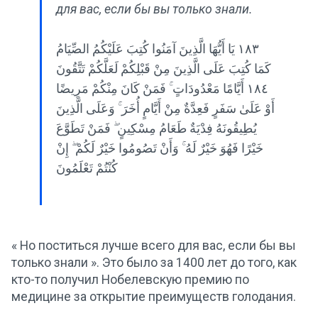
для вас, если бы вы только знали.
١٨٣ يَا أَيُّهَا الَّذِينَ آمَنُوا كُتِبَ عَلَيْكُمُ الصِّيَامُ
كَمَا كُتِبَ عَلَى الَّذِينَ مِنْ قَبْلِكُمْ لَعَلَّكُمْ تَتَّقُونَ
١٨٤ أَيَّامًا مَعْدُودَاتٍ ۚ فَمَنْ كَانَ مِنْكُمْ مَرِيضًا
أَوْ عَلَىٰ سَفَرٍ فَعِدَّةٌ مِنْ أَيَّامٍ أُخَرَ ۚ وَعَلَى الَّذِينَ
يُطِيقُونَهُ فِدْيَةٌ طَعَامُ مِسْكِينٍ ۖ فَمَنْ تَطَوَّعَ
خَيْرًا فَهُوَ خَيْرٌ لَهُ ۚ وَأَنْ تَصُومُوا خَيْرٌ لَكُمْ ۖ إِنْ
كُنْتُمْ تَعْلَمُونَ
« Но поститься лучше всего для вас, если бы вы
только знали ». Это было за 1400 лет до того, как
кто-то получил Нобелевскую премию по
медицине за открытие преимуществ голодания.