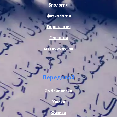
Биология
Физиология
Гидрология
Геология
метеорология
Передовой
Эмбриология
Химия
Физика