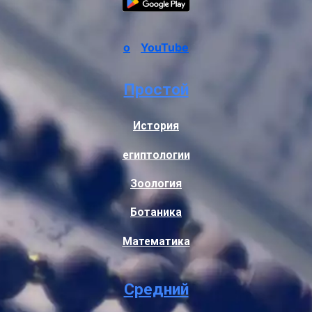
о
YouTube
Простой
История
египтологии
Зоология
Ботаника
Математика
Средний