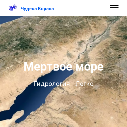
Чудеса Корана
Мертвое море
Гидрология - Легко