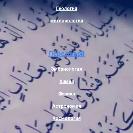
Геология
метеорология
Передовой
Эмбриология
Химия
Физика
Астрономия
Космология