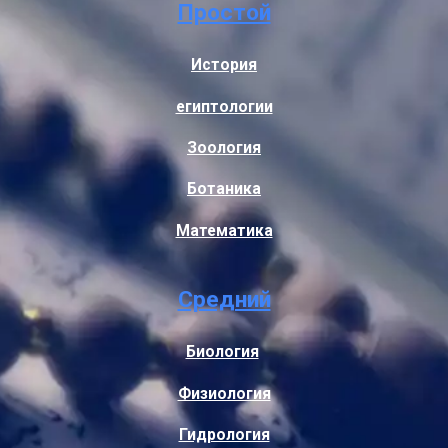
Простой
История
египтологии
Зоология
Ботаника
Математика
Средний
Биология
Физиология
Гидрология