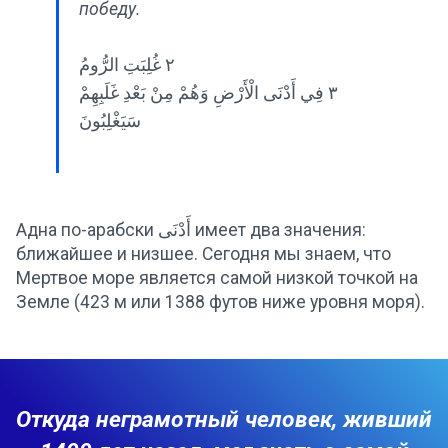
победу.
٢ غُلِبَتِ الرُّومُ
٣ فِي أَدْنَى الْأَرْضِ وَهُمْ مِنْ بَعْدِ غَلَبِهِمْ
سَيَغْلِبُونَ
Адна по-арабски أَدْنَى имеет два значения:
ближайшее и низшее. Сегодня мы знаем, что
Мертвое море является самой низкой точкой на
Земле (423 м или 1388 футов ниже уровня моря).
Откуда неграмотный человек, живший